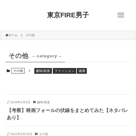
東京FIRE男子
ホーム
その他
その他
– category –
その他
趣味/娯楽
ファッション
健康
2026年3月2日
趣味/娯楽
【考察】映画フォールの伏線をまとめてみた【ネタバレ
あり】
2022年5月18日
その他